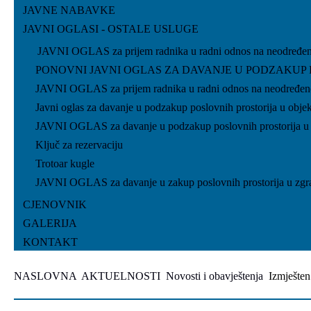
JAVNE NABAVKE
JAVNI OGLASI - OSTALE USLUGE
JAVNI OGLAS za prijem radnika u radni odnos na neodređen
PONOVNI JAVNI OGLAS ZA DAVANJE U PODZAKUP 
JAVNI OGLAS za prijem radnika u radni odnos na neodređeno 
Javni oglas za davanje u podzakup poslovnih prostorija u objek
JAVNI OGLAS za davanje u podzakup poslovnih prostorija u ob
Ključ za rezervaciju
Trotoar kugle
JAVNI OGLAS za davanje u zakup poslovnih prostorija u zgradi
CJENOVNIK
GALERIJA
KONTAKT
NASLOVNA
AKTUELNOSTI
Novosti i obavještenja
Izmješten