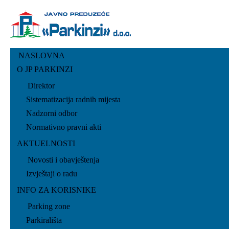
NASLOVNA
O JP PARKINZI
Direktor
Sistematizacija radnih mijesta
Nadzorni odbor
Normativno pravni akti
AKTUELNOSTI
Novosti i obavještenja
Izvještaji o radu
INFO ZA KORISNIKE
Parking zone
Parkirališta