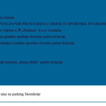
o vrijeme
POSLOVNIH PROSTORIJA U OBJEKTU SPORTSKE DVORANE
vrijeme u JP „Parkinzi“ d.o.o. Gradačac
tu gradske sportske dvorane putem licitacije
jektu Gradske sportske dvorane putem licitacije
 stadiona „Banja Ilidža“ putem licitacije
 ulaz na parking Skenderije