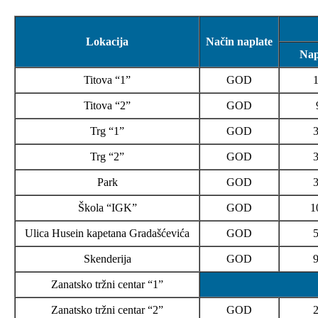
Lokacija
Način naplate
Nap
Titova “1”
GOD
Titova “2”
GOD
Trg “1”
GOD
Trg “2”
GOD
Park
GOD
Škola “IGK”
GOD
1
Ulica Husein kapetana Gradašćevića
GOD
Skenderija
GOD
Zanatsko tržni centar “1”
Zanatsko tržni centar “2”
GOD