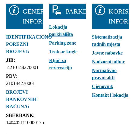
GENERALNE
PARKIRALIŠTA
KORISN
INFORMACIJE
INFORM
Lokacija
parkirališta
IDENTIFIKACIONO
Sistematizacija
Parking zone
POREZNI
radnih mjesta
BROJEVI:
Trotoar kugle
Javne nabavke
JIB:
Ključ za
Nadzorni odbor
4210144270001
rezervaciju
Normativno
PDV:
pravni akti
210144270001
Cjenovnik
BROJEVI
Kontakt i lokacija
BANKOVNIH
RAČUNA:
SBERBANK:
1404051110000175