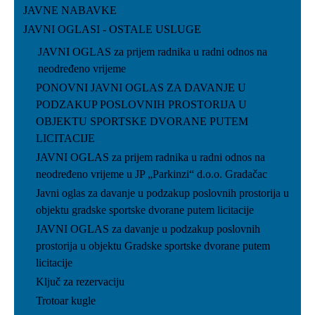
JAVNE NABAVKE
JAVNI OGLASI - OSTALE USLUGE
JAVNI OGLAS za prijem radnika u radni odnos na
neodređeno vrijeme
PONOVNI JAVNI OGLAS ZA DAVANJE U
PODZAKUP POSLOVNIH PROSTORIJA U
OBJEKTU SPORTSKE DVORANE PUTEM
LICITACIJE
JAVNI OGLAS za prijem radnika u radni odnos na
neodređeno vrijeme u JP „Parkinzi“ d.o.o. Gradačac
Javni oglas za davanje u podzakup poslovnih prostorija u
objektu gradske sportske dvorane putem licitacije
JAVNI OGLAS za davanje u podzakup poslovnih
prostorija u objektu Gradske sportske dvorane putem
licitacije
Ključ za rezervaciju
Trotoar kugle