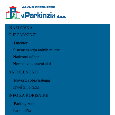
NASLOVNA
O JP PARKINZI
Direktor
Sistematizacija radnih mijesta
Nadzorni odbor
Normativno pravni akti
AKTUELNOSTI
Novosti i obavještenja
Izvještaji o radu
INFO ZA KORISNIKE
Parking zone
Parkirališta