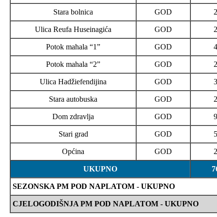
Stara bolnica
GOD
Ulica Reufa Huseinagića
GOD
Potok mahala “1”
GOD
Potok mahala “2”
GOD
Ulica Hadžiefendijina
GOD
Stara autobuska
GOD
Dom zdravlja
GOD
Stari grad
GOD
Općina
GOD
UKUPNO
7
SEZONSKA PM POD NAPLATOM - UKUPNO
CJELOGODIŠNJA PM POD NAPLATOM - UKUPNO