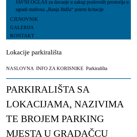
JAVNI OGLAS za davanje u zakup poslovnih prostorija u
zgradi stadiona „Banja Ilidža“ putem licitacije
CJENOVNIK
GALERIJA
KONTAKT
Lokacije parkirališta
NASLOVNA
INFO ZA KORISNIKE
Parkirališta
PARKIRALIŠTA SA
LOKACIJAMA, NAZIVIMA
TE BROJEM PARKING
MJESTA U GRADAČCU