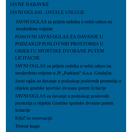
JAVNE NABAVKE
JAVNI OGLASI - OSTALE USLUGE
JAVNI OGLAS za prijem radnika u radni odnos na
neodređeno vrijeme
PONOVNI JAVNI OGLAS ZA DAVANJE U
PODZAKUP POSLOVNIH PROSTORIJA U
OBJEKTU SPORTSKE DVORANE PUTEM
LICITACIJE
JAVNI OGLAS za prijem radnika u radni odnos na
neodređeno vrijeme u JP „Parkinzi“ d.o.o. Gradačac
Javni oglas za davanje u podzakup poslovnih prostorija u
objektu gradske sportske dvorane putem licitacije
JAVNI OGLAS za davanje u podzakup poslovnih
prostorija u objektu Gradske sportske dvorane putem
licitacije
Ključ za rezervaciju
Trotoar kugle