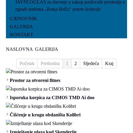
JAVNI OGLAS za davanje u zakup poslovnih prostorija u
zgradi stadiona „Banja Ilidža“ putem licitacije
CJENOVNIK
GALERIJA
KONTAKT
NASLOVNA
GALERIJA
Početak
Prethodna
1
2
Sljedeća
Kraj
Prostor za otvoreni fitnes
Isporuka korpica za CIMOS TMD Ai doo
Čišćenje u krugu obdaništa Kolibri
Izmještanje ulaza kod Skenderije