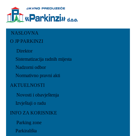
NASLOVNA
O JP PARKINZI
Direktor
Sistematizacija radnih mijesta
Nadzorni odbor
Normativno pravni akti
AKTUELNOSTI
Novosti i obavještenja
Izvještaji o radu
INFO ZA KORISNIKE
Parking zone
Parkirališta