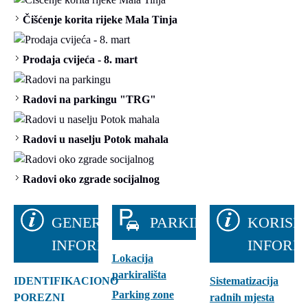
Čišćenje korita rijeke Mala Tinja
Prodaja cvijeća - 8. mart
Radovi na parkingu "TRG"
Radovi u naselju Potok mahala
Radovi oko zgrade socijalnog
GENERALNE
PARKIRALIŠTA
KORISN
INFORMACIJE
INFORM
Lokacija
parkirališta
IDENTIFIKACIONO
Sistematizacija
Parking zone
POREZNI
radnih mjesta