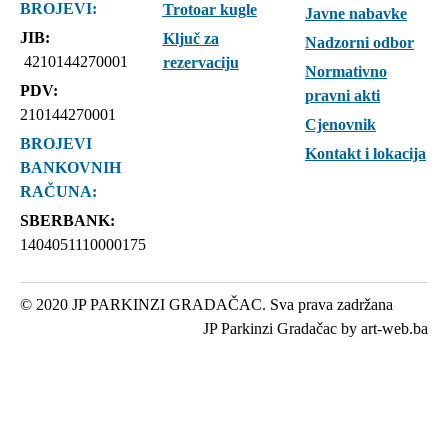
BROJEVI:
Trotoar kugle
Javne nabavke
JIB:
Ključ za
Nadzorni odbor
4210144270001
rezervaciju
Normativno
PDV:
pravni akti
210144270001
Cjenovnik
BROJEVI
Kontakt i lokacija
BANKOVNIH
RAČUNA:
SBERBANK:
1404051110000175
© 2020 JP PARKINZI GRADAČAC. Sva prava zadržana
JP Parkinzi Gradačac
by art-web.ba