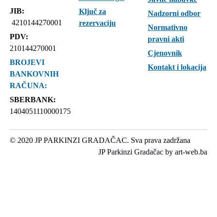
JIB:
Ključ za
Nadzorni odbor
4210144270001
rezervaciju
Normativno
PDV:
pravni akti
210144270001
Cjenovnik
BROJEVI
Kontakt i lokacija
BANKOVNIH
RAČUNA:
SBERBANK:
1404051110000175
© 2020 JP PARKINZI GRADAČAC. Sva prava zadržana
JP Parkinzi Gradačac
by art-web.ba