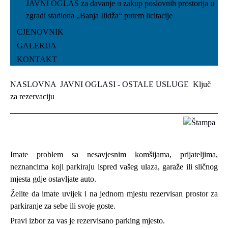
JAVNI OGLAS za davanje u zakup poslovnih prostorija u
zgradi stadiona „Banja Ilidža“ putem licitacije
CJENOVNIK
GALERIJA
KONTAKT
NASLOVNA
JAVNI OGLASI - OSTALE USLUGE
Ključ
za rezervaciju
Imate problem sa nesavjesnim komšijama, prijateljima,
neznancima koji parkiraju ispred vašeg ulaza, garaže ili sličnog
mjesta gdje ostavljate auto.
Želite da imate uvijek i na jednom mjestu rezervisan prostor za
parkiranje za sebe ili svoje goste.
Pravi izbor za vas je rezervisano parking mjesto.