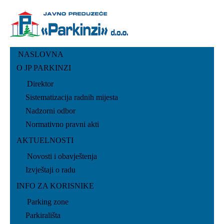
NASLOVNA
O JP PARKINZI
Direktor
Sistematizacija radnih mijesta
Nadzorni odbor
Normativno pravni akti
AKTUELNOSTI
Novosti i obavještenja
Izvještaji o radu
INFO ZA KORISNIKE
Parking zone
Parkirališta