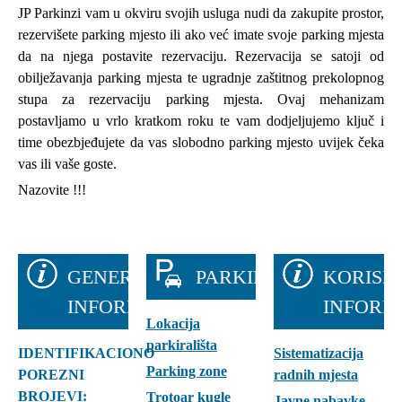
JP Parkinzi vam u okviru svojih usluga nudi da zakupite prostor,
rezervišete parking mjesto ili ako već imate svoje parking mjesta
da na njega postavite rezervaciju. Rezervacija se satoji od
obilježavanja parking mjesta te ugradnje zaštitnog prekolopnog
stupa za rezervaciju parking mjesta. Ovaj mehanizam
postavljamo u vrlo kratkom roku te vam dodjeljujemo ključ i
time obezbjeđujete da vas slobodno parking mjesto uvijek čeka
vas ili vaše goste.
Nazovite !!!
GENERALNE
PARKIRALIŠTA
KORISN
INFORMACIJE
INFORM
Lokacija
parkirališta
IDENTIFIKACIONO
Sistematizacija
Parking zone
POREZNI
radnih mjesta
BROJEVI:
Trotoar kugle
Javne nabavke