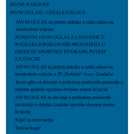
JAVNE NABAVKE
JAVNI OGLASI - OSTALE USLUGE
JAVNI OGLAS za prijem radnika u radni odnos na
neodređeno vrijeme
PONOVNI JAVNI OGLAS ZA DAVANJE U
PODZAKUP POSLOVNIH PROSTORIJA U
OBJEKTU SPORTSKE DVORANE PUTEM
LICITACIJE
JAVNI OGLAS za prijem radnika u radni odnos na
neodređeno vrijeme u JP „Parkinzi“ d.o.o. Gradačac
Javni oglas za davanje u podzakup poslovnih prostorija u
objektu gradske sportske dvorane putem licitacije
JAVNI OGLAS za davanje u podzakup poslovnih
prostorija u objektu Gradske sportske dvorane putem
licitacije
Ključ za rezervaciju
Trotoar kugle