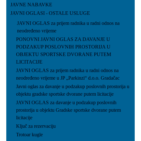
JAVNE NABAVKE
JAVNI OGLASI - OSTALE USLUGE
JAVNI OGLAS za prijem radnika u radni odnos na
neodređeno vrijeme
PONOVNI JAVNI OGLAS ZA DAVANJE U
PODZAKUP POSLOVNIH PROSTORIJA U
OBJEKTU SPORTSKE DVORANE PUTEM
LICITACIJE
JAVNI OGLAS za prijem radnika u radni odnos na
neodređeno vrijeme u JP „Parkinzi“ d.o.o. Gradačac
Javni oglas za davanje u podzakup poslovnih prostorija u
objektu gradske sportske dvorane putem licitacije
JAVNI OGLAS za davanje u podzakup poslovnih
prostorija u objektu Gradske sportske dvorane putem
licitacije
Ključ za rezervaciju
Trotoar kugle