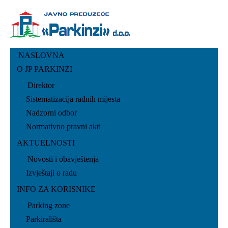
NASLOVNA
O JP PARKINZI
Direktor
Sistematizacija radnih mijesta
Nadzorni odbor
Normativno pravni akti
AKTUELNOSTI
Novosti i obavještenja
Izvještaji o radu
INFO ZA KORISNIKE
Parking zone
Parkirališta