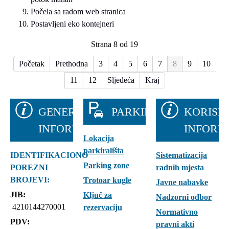
Počela sa radom web stranica
Postavljeni eko kontejneri
Strana 8 od 19
Početak
Prethodna
3
4
5
6
7
8
9
10
11
12
Sljedeća
Kraj
GENERALNE
PARKIRALIŠTA
KORISN
INFORMACIJE
INFORM
Lokacija
parkirališta
IDENTIFIKACIONO
Sistematizacija
Parking zone
POREZNI
radnih mjesta
BROJEVI:
Trotoar kugle
Javne nabavke
JIB:
Ključ za
Nadzorni odbor
4210144270001
rezervaciju
Normativno
PDV:
pravni akti