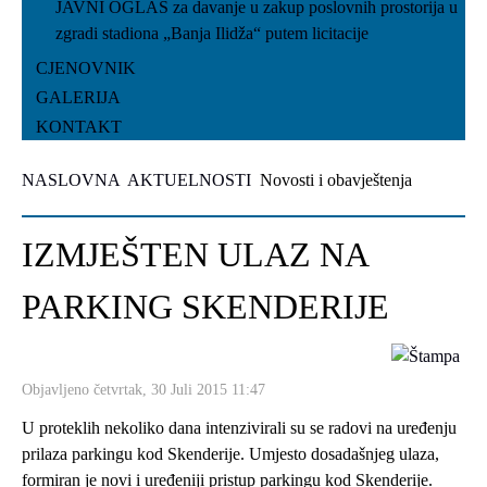
JAVNI OGLAS za davanje u zakup poslovnih prostorija u
zgradi stadiona „Banja Ilidža“ putem licitacije
CJENOVNIK
GALERIJA
KONTAKT
NASLOVNA
AKTUELNOSTI
Novosti i obavještenja
IZMJEŠTEN ULAZ NA
PARKING SKENDERIJE
Objavljeno četvrtak, 30 Juli 2015 11:47
U proteklih nekoliko dana intenzivirali su se radovi na uređenju
prilaza parkingu kod Skenderije. Umjesto dosadašnjeg ulaza,
formiran je novi i uređeniji pristup parkingu kod Skenderije.